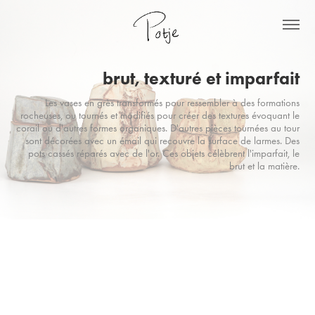
brut, texturé et imparfait
Les vases en grès transformés pour ressembler à des formations
rocheuses, ou tournés et modifiés pour créer des textures évoquant le
corail ou d'autres formes organiques. D'autres pièces tournées au tour
sont décorées avec un émail qui recouvre la surface de larmes. Des
pots cassés réparés avec de l'or. Ces objets célèbrent l'imparfait, le
brut et la matière.